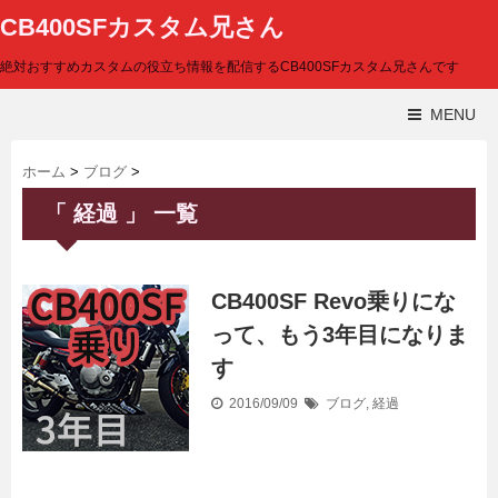
CB400SFカスタム兄さん
絶対おすすめカスタムの役立ち情報を配信するCB400SFカスタム兄さんです
MENU
ホーム
>
ブログ
>
「 経過 」 一覧
CB400SF Revo乗りにな
って、もう3年目になりま
す
2016/09/09
ブログ
,
経過