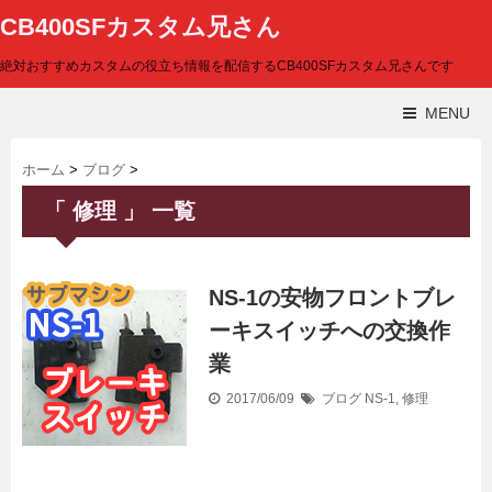
CB400SFカスタム兄さん
絶対おすすめカスタムの役立ち情報を配信するCB400SFカスタム兄さんです
MENU
ホーム
>
ブログ
>
「 修理 」 一覧
NS-1の安物フロントブレ
ーキスイッチへの交換作
業
2017/06/09
ブログ
NS-1
,
修理