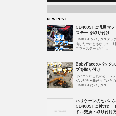
NEW POST
CB400SFに汎用マ
ステー を取り付け
CB400SFをバックステッ
換したのにともなって、別
フラーステー が必 …
BabyFaceのバック
プを取り付け
セパハンにしたのと、シフ
ダルが少々曲がっていたの
CB400SFにバックス …
ハリケーンのセパハ
CB400SFに付けた！
ドル交換・取り付け方