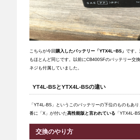
こちらが今回
購入したバッテリー「YTX4L−BS」
です。
もほとんど同じです。以前にCB400SFのバッテリー
ネジも付属していました。
YT4L-BSとYTX4L-BSの違い
「YT4L-BS」というこのバッテリーの下位のものもあ
番に「X」が付いた
高性能版と言われている
「YTX4L-
交換のやり方