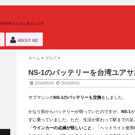
400SFカスタム兄さんです
ABOUT ME
ホーム
>
ブログ
>
NS-1のバッテリーを台湾ユア
2016/05/18
2016/05/31
サブマシンの
NS-1のバッテリーも交換
をしました。
かなり前からバッテリーが弱っていたのですが、
NS-1
が
ずに乗っていました。ただ、生活が変わって駅までの足と
「
ウインカーの点滅が怪しいこと
」「ヘッドライト使用