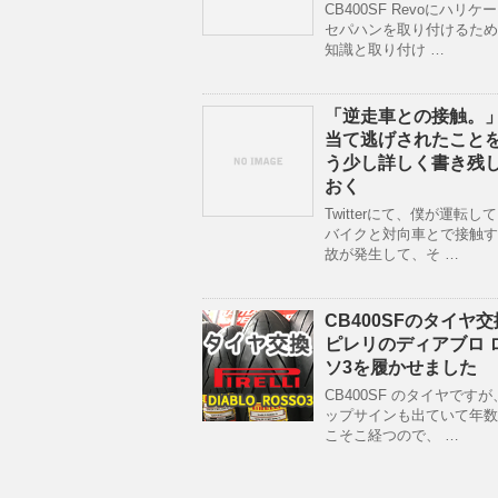
CB400SF Revoにハリケ
セパハンを取り付けるため
知識と取り付け …
「逆走車との接触。
当て逃げされたこと
う少し詳しく書き残
おく
Twitterにて、僕が運転し
バイクと対向車とで接触す
故が発生して、そ …
CB400SFのタイヤ
ピレリのディアブロ 
ソ3を履かせました
CB400SF のタイヤです
ップサインも出ていて年数
こそこ経つので、 …