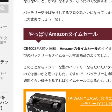
ならないこと
」が気になるようになったので交換するこ
バッテリー交換ばかりしてるブログみたいになってしま
は大丈夫でしょう（笑）。
フラー
やっぱりAmazonタイムセール
プに交
途マ
CB400SFの時と同様、
Amazonのタイムセール
のタイミ
型のバッテリーもタイムセール常連商品のようでした。
ステッ
このことからメジャーな型のバッテリーならだいたいタ
トペ
のでは無いかと思いました。ですので、バッテリーを通
で、
週間ぐらい様子を見てればタイムセールになるかもしれ
ンを
TAIWAN YUASA [ 
(ハン
ッテリー [YT4L-
)