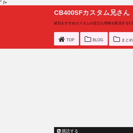
" />
CB400SFカスタム兄さん
絶対おすすめカスタムの役立ち情報を配信するCB
TOP
BLOG
まとめ
購読する