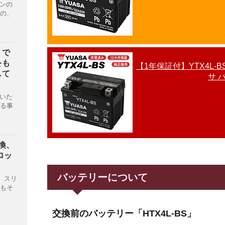
ーンの
の、
」で
をも
【1年保証付】YTX4L-
して
サ 
ていた
る事
交換、
ロッ
バッテリーについて
が、スリ
もそ
交換前のバッテリー「HTX4L-BS」