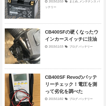
2015/12/10
まとめ
,
メンテナンス
バ
ッテリー
CB400SFの硬くなったウ
インカースイッチに注油
2015/11/15
ブログ
バッテリー
CB400SF Revoのバッテ
リーチェック！電圧を測
って劣化を調べた
2015/11/02
ブログ
バッテリー