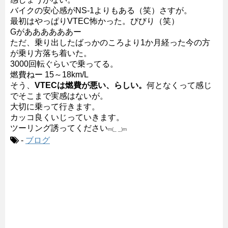
バイクの安心感がNS-1よりもある（笑）さすが。
最初はやっぱりVTEC怖かった。びびり（笑）
Gがああああああー
ただ、乗り出したばっかのころより1か月経った今の方
が乗り方落ち着いた。
3000回転ぐらいで乗ってる。
燃費ねー 15～18km/L
そう、
VTECは燃費が悪い、らしい。
何となくって感じ
でそこまで実感はないが。
大切に乗って行きます。
カッコ良くいじっていきます。
ツーリング誘ってください
m(_ _)m
-
ブログ