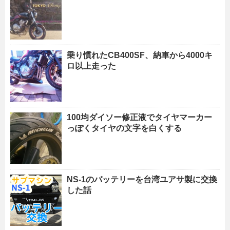
乗り慣れたCB400SF、納車から4000キ
ロ以上走った
100均ダイソー修正液でタイヤマーカー
っぽくタイヤの文字を白くする
NS-1のバッテリーを台湾ユアサ製に交換
した話